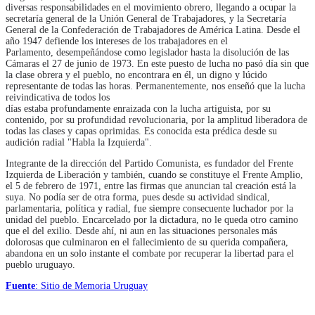
diversas responsabilidades en el movimiento obrero, llegando a ocupar la
secretaría general de la Unión General de Trabajadores, y la Secretaría
General de la Confederación de Trabajadores de América Latina. Desde el
año 1947 defiende los intereses de los trabajadores en el
Parlamento, desempeñándose como legislador hasta la disolución de las
Cámaras el 27 de junio de 1973. En este puesto de lucha no pasó día sin que
la clase obrera y el pueblo, no encontrara en él, un digno y lúcido
representante de todas las horas. Permanentemente, nos enseñó que la lucha
reivindicativa de todos los
días estaba profundamente enraizada con la lucha artiguista, por su
contenido, por su profundidad revolucionaria, por la amplitud liberadora de
todas las clases y capas oprimidas. Es conocida esta prédica desde su
audición radial "Habla la Izquierda".
Integrante de la dirección del Partido Comunista, es fundador del Frente
Izquierda de Liberación y también, cuando se constituye el Frente Amplio,
el 5 de febrero de 1971, entre las firmas que anuncian tal creación está la
suya. No podía ser de otra forma, pues desde su actividad sindical,
parlamentaria, política y radial, fue siempre consecuente luchador por la
unidad del pueblo. Encarcelado por la dictadura, no le queda otro camino
que el del exilio. Desde ahí, ni aun en las situaciones personales más
dolorosas que culminaron en el fallecimiento de su querida compañera,
abandona en un solo instante el combate por recuperar la libertad para el
pueblo uruguayo.
Fuente
: Sitio de Memoria Uruguay