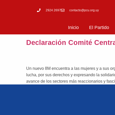
2924 2697
contacto@pcu.org.uy
Inicio
El Partido
Declaración Comité Centra
Un nuevo 8M encuentra a las mujeres y a sus org
lucha, por sus derechos y expresando la solidari
avance de los sectores más reaccionarios y fasci