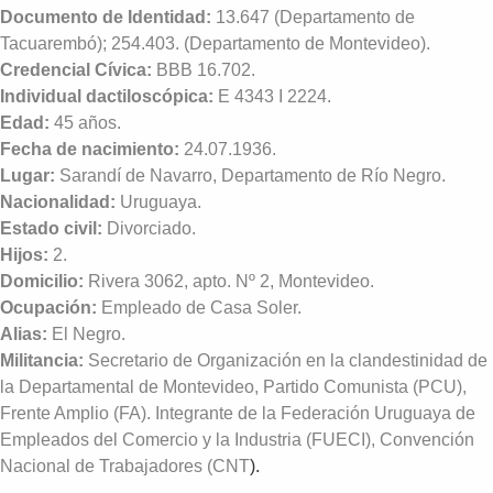
Documento de Identidad:
13.647 (Departamento de
Tacuarembó); 254.403. (Departamento de Montevideo).
Credencial Cívica:
BBB 16.702.
Individual dactiloscópica:
E 4343 I 2224.
Edad:
45 años.
Fecha de nacimiento:
24.07.1936.
Lugar:
Sarandí de Navarro, Departamento de Río Negro.
Nacionalidad:
Uruguaya.
Estado civil:
Divorciado.
Hijos:
2.
Domicilio:
Rivera 3062, apto. Nº 2, Montevideo.
Ocupación:
Empleado de Casa Soler.
Alias:
El Negro.
Militancia:
Secretario de Organización en la clandestinidad de
la Departamental de Montevideo, Partido Comunista (PCU),
Frente Amplio (FA). Integrante de la Federación Uruguaya de
Empleados del Comercio y la Industria (FUECI), Convención
Nacional de Trabajadores (CNT
).